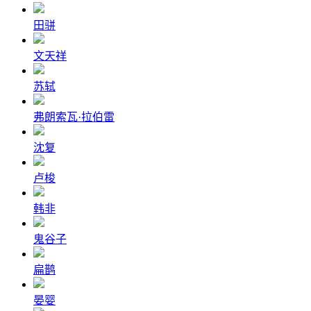
田骈
文天祥
苏轼
弗朗索瓦·拉伯雷
沈复
卢梭
韩非
鬼谷子
扁鹊
晏婴