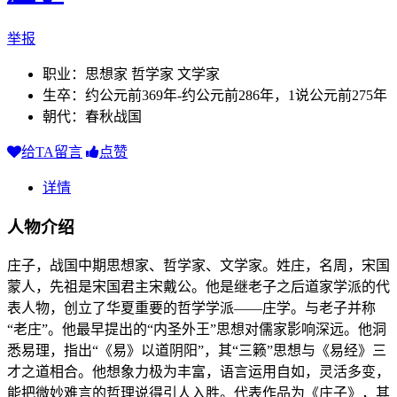
举报
职业：思想家 哲学家 文学家
生卒：约公元前369年-约公元前286年，1说公元前275年
朝代：春秋战国
给TA留言
点赞
详情
人物介绍
庄子，战国中期思想家、哲学家、文学家。姓庄，名周，宋国
蒙人，先祖是宋国君主宋戴公。他是继老子之后道家学派的代
表人物，创立了华夏重要的哲学学派——庄学。与老子并称
“老庄”。他最早提出的“内圣外王”思想对儒家影响深远。他洞
悉易理，指出“《易》以道阴阳”，其“三籁”思想与《易经》三
才之道相合。他想象力极为丰富，语言运用自如，灵活多变，
能把微妙难言的哲理说得引人入胜。代表作品为《庄子》，其