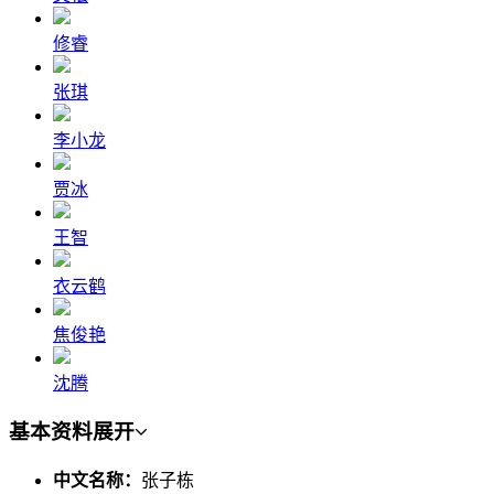
修睿
张琪
李小龙
贾冰
王智
衣云鹤
焦俊艳
沈腾
基本资料
展开
中文名称：
张子栋