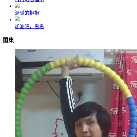
温暖的抱抱
加油吧，思思
图集