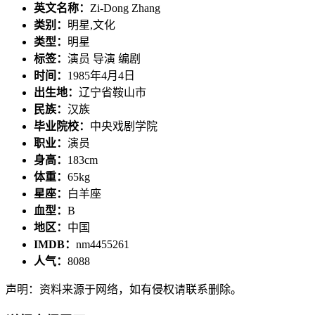
英文名称：
Zi-Dong Zhang
类别：
明星,文化
类型：
明星
标签：
演员 导演 编剧
时间：
1985年4月4日
出生地：
辽宁省鞍山市
民族：
汉族
毕业院校：
中央戏剧学院
职业：
演员
身高：
183cm
体重：
65kg
星座：
白羊座
血型：
B
地区：
中国
IMDB：
nm4455261
人气：
8088
声明：资料来源于网络，如有侵权请联系删除。