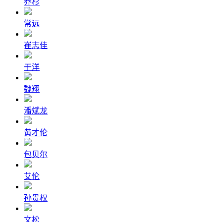
乔杉
常远
崔志佳
于洋
魏翔
潘斌龙
黄才伦
包贝尔
艾伦
孙贵权
文松