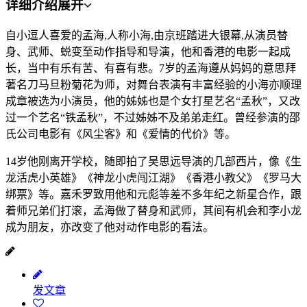
详细介绍
展开
自小逗人喜爱的孟海,人称小海,由京班踏进大银幕,从演员替
身、武师、蜕变至动作指导和导演，他和香港的电影一起成
长，当中有乐有苦、有喜有悲。7岁的孟海遵从妈妈的意思拜
著名刀马旦粉菊花为师，对舞台表演有丰富经验的小海亦顺理
成章被选为小演员，他的姊姊也是个女打星艺名“孟秋”，又改
过一个艺名“铁孟秋”，不过姊姊不及弟弟走红。曾经参演的邵
氏公司电影有《风尘客》和《爱情的代价》等。
14岁他刚离开学校，随即拍了吴思远导演的几部西片，像《生
龙活虎小英雄》《神龙小虎闯江湖》《香港小教父》《罗马大
绑票》等。嘉禾罗致用他和元彪等差不多年纪之新星合作，跟
着师兄弟们打滚，孟海做了替身和武师，其间有机会和李小龙
成为朋友，亦改变了他对动作电影的看法。
发文章