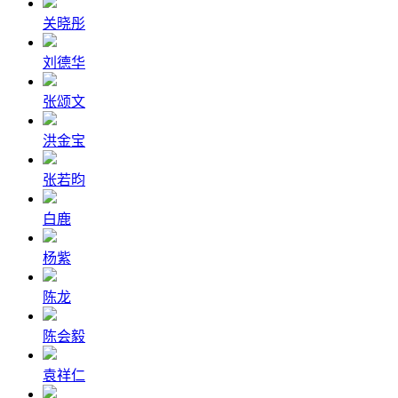
关晓彤
刘德华
张颂文
洪金宝
张若昀
白鹿
杨紫
陈龙
陈会毅
袁祥仁