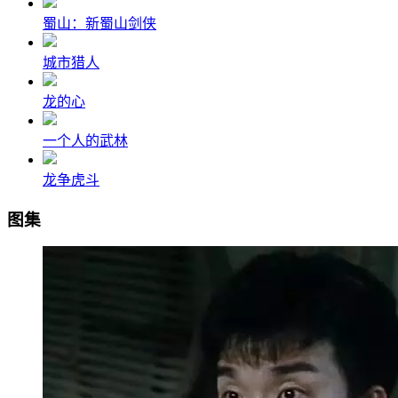
蜀山：新蜀山剑侠
城市猎人
龙的心
一个人的武林
龙争虎斗
图集