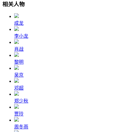
相关人物
成龙
李小龙
肖战
黎明
吴京
邓超
郑少秋
贾玲
周冬雨