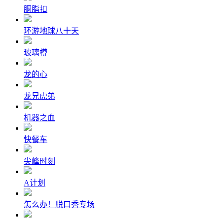
胭脂扣
环游地球八十天
玻璃樽
龙的心
龙兄虎弟
机器之血
快餐车
尖峰时刻
A计划
怎么办！脱口秀专场