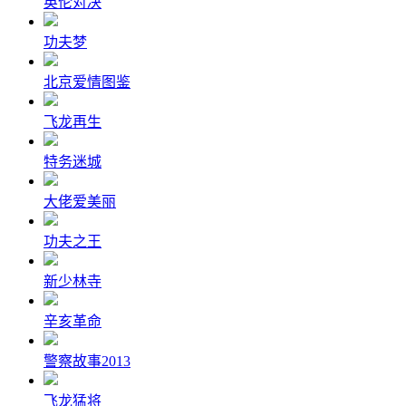
英伦对决
功夫梦
北京爱情图鉴
飞龙再生
特务迷城
大佬爱美丽
功夫之王
新少林寺
辛亥革命
警察故事2013
飞龙猛将