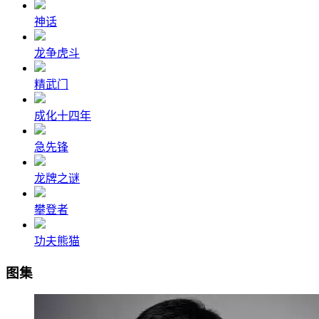
神话
龙争虎斗
精武门
成化十四年
急先锋
龙牌之谜
攀登者
功夫熊猫
图集