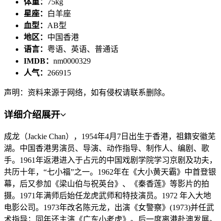
体重：
75kg
星座：
白羊座
血型：
AB型
地区：
中国香港
语言：
粤语、英语、普通话
IMDB：
nm0000329
人气：
266915
声明：资料来源于网络，如有侵权请联系删除。
详细介绍
展开
成龙（Jackie Chan），1954年4月7日出生于香港，祖籍安徽芜
湖。中国香港男演员、导演、动作指导、制作人、编剧、歌
手。1961年返港进入于占元的中国戏剧学院学习京剧及功夫，
共历十年，“七小福”之一。1962年在《大小黄天霸》中首登银
幕，后又参加《梁山伯与祝英台》、《秦香莲》等影片的拍
摄。1971年满师后始任龙虎武师和特技演员。1972 年入大地
电影公司。1973年改名陈元龙，出演《女警察》(1973)并任武
术指导；同年还主演《广东小老虎》。后一度离港赴澳发展。