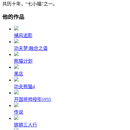
共历十年，“七小福”之一。
他的作品
捕风追影
功夫梦:融合之道
熊猫计划
黑店
功夫熊猫4
开国将帅授衔1955
传说
锵锵三人行