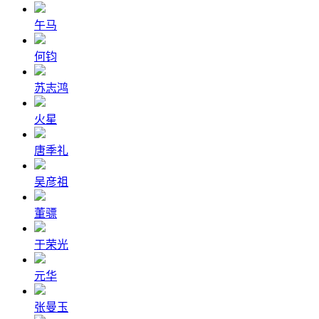
午马
何钧
苏志鸿
火星
唐季礼
吴彦祖
董骠
于荣光
元华
张曼玉