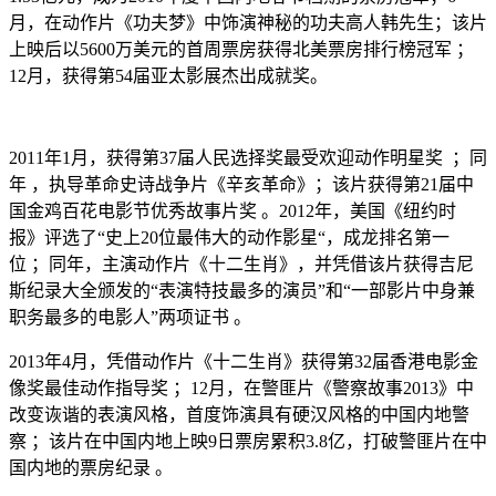
月，在动作片《功夫梦》中饰演神秘的功夫高人韩先生；该片
上映后以5600万美元的首周票房获得北美票房排行榜冠军 ；
12月，获得第54届亚太影展杰出成就奖。
2011年1月，获得第37届人民选择奖最受欢迎动作明星奖 ；同
年 ，执导革命史诗战争片《辛亥革命》；该片获得第21届中
国金鸡百花电影节优秀故事片奖 。2012年，美国《纽约时
报》评选了“史上20位最伟大的动作影星“，成龙排名第一
位 ；同年，主演动作片《十二生肖》，并凭借该片获得吉尼
斯纪录大全颁发的“表演特技最多的演员”和“一部影片中身兼
职务最多的电影人”两项证书 。
2013年4月，凭借动作片《十二生肖》获得第32届香港电影金
像奖最佳动作指导奖 ；12月，在警匪片《警察故事2013》中
改变诙谐的表演风格，首度饰演具有硬汉风格的中国内地警
察 ；该片在中国内地上映9日票房累积3.8亿，打破警匪片在中
国内地的票房纪录 。