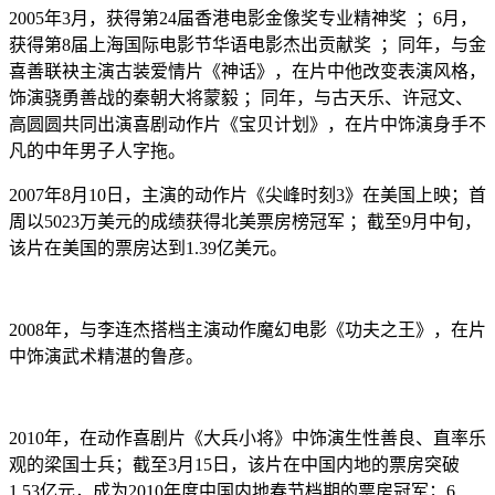
2005年3月，获得第24届香港电影金像奖专业精神奖 ；6月，
获得第8届上海国际电影节华语电影杰出贡献奖 ；同年，与金
喜善联袂主演古装爱情片《神话》，在片中他改变表演风格，
饰演骁勇善战的秦朝大将蒙毅 ；同年，与古天乐、许冠文、
高圆圆共同出演喜剧动作片《宝贝计划》，在片中饰演身手不
凡的中年男子人字拖。
2007年8月10日，主演的动作片《尖峰时刻3》在美国上映；首
周以5023万美元的成绩获得北美票房榜冠军 ；截至9月中旬，
该片在美国的票房达到1.39亿美元。
2008年，与李连杰搭档主演动作魔幻电影《功夫之王》，在片
中饰演武术精湛的鲁彦。
2010年，在动作喜剧片《大兵小将》中饰演生性善良、直率乐
观的梁国士兵；截至3月15日，该片在中国内地的票房突破
1.53亿元，成为2010年度中国内地春节档期的票房冠军；6