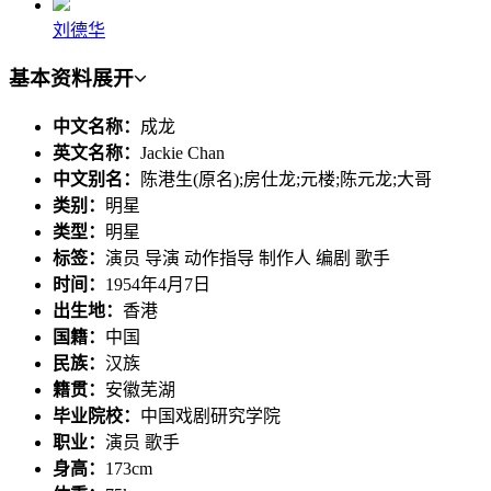
刘德华
基本资料
展开
中文名称：
成龙
英文名称：
Jackie Chan
中文别名：
陈港生(原名);房仕龙;元楼;陈元龙;大哥
类别：
明星
类型：
明星
标签：
演员 导演 动作指导 制作人 编剧 歌手
时间：
1954年4月7日
出生地：
香港
国籍：
中国
民族：
汉族
籍贯：
安徽芜湖
毕业院校：
中国戏剧研究学院
职业：
演员 歌手
身高：
173cm