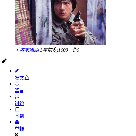
手游攻略组
3年前
1000+
0
发文章
留言
讨论
签到
举报