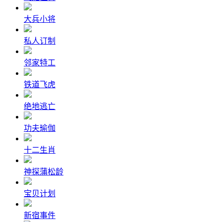
大兵小将
私人订制
邻家特工
铁道飞虎
绝地逃亡
功夫瑜伽
十二生肖
神探蒲松龄
宝贝计划
新宿事件