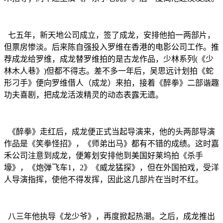
七五年，新天地公司成立，签了成龙，安排他拍一两部片，
但票房惨淡。后来陈自强投入罗维在香港的电影公司工作。推
荐成龙给罗维，成龙替罗维拍的是古龙作品，少林系列(《少
林木人巷》)但都不得志。差不多一年后，吴思远计划拍《蛇
形刁手》便向罗维借人（成龙）来拍，接着《醉拳》二部谐趣
功夫喜剧，把成龙活泼精灵的动态表露无遗。
《醉拳》走红后，成龙便正式当起导演来，他的头两部导演
作品是《笑拳怪招》，《师弟出马》都有不错的成绩。这时嘉
禾公司注意到成龙，便筹划安排他到美国好莱坞拍《杀手
壕》，《炮弹飞车1，2》《威龙猛探》，但在外国拍戏，受洋
人导演指挥，使他不得发挥，因此这几部片在当时不红。
八三年他执导《龙少爷》，再度掀起热潮。之后，成龙推出