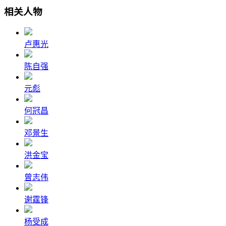
相关人物
卢惠光
陈自强
元彪
何冠昌
邓景生
洪金宝
曾志伟
谢霆锋
杨受成