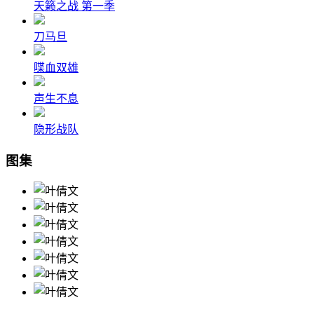
天籁之战 第一季
刀马旦
喋血双雄
声生不息
隐形战队
图集