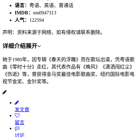
语言：
粤语、英语、普通话
IMDB：
nm0947313
人气：
122594
声明：资料来源于网络，如有侵权请联系删除。
详细介绍
展开
她于1980年，因专辑《春天的浮雕》而在歌坛出道，凭粤语歌
曲《零时十分》走红，其代表作品有《晚风》《潇洒闯红尘》
《伤逝》等，曾获得金马奖最佳电影歌曲奖、纽约国际电影电
视节金奖、金针奖等。
发文章
留言
讨论