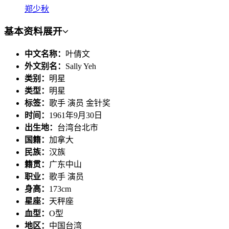
郑少秋
基本资料
展开
中文名称：
叶倩文
外文别名：
Sally Yeh
类别：
明星
类型：
明星
标签：
歌手 演员 金针奖
时间：
1961年9月30日
出生地：
台湾台北市
国籍：
加拿大
民族：
汉族
籍贯：
广东中山
职业：
歌手 演员
身高：
173cm
星座：
天秤座
血型：
O型
地区：
中国台湾