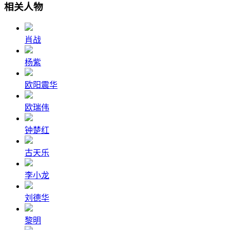
相关人物
肖战
杨紫
欧阳震华
欧瑞伟
钟楚红
古天乐
李小龙
刘德华
黎明