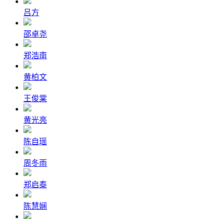
吕方
邵卓尧
郑浩南
黄柏文
王俊棠
黄光亮
陈自瑶
周冬雨
郑启泰
陈慧娴