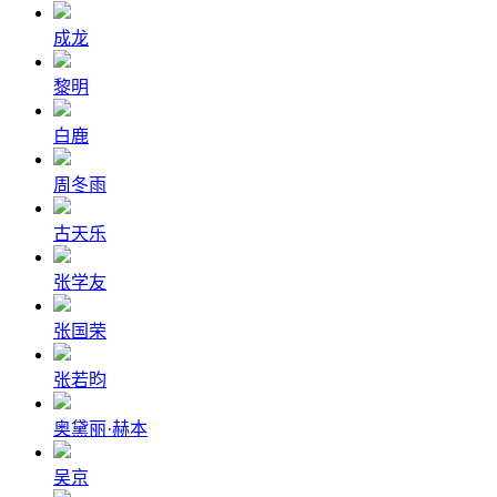
成龙
黎明
白鹿
周冬雨
古天乐
张学友
张国荣
张若昀
奥黛丽·赫本
吴京