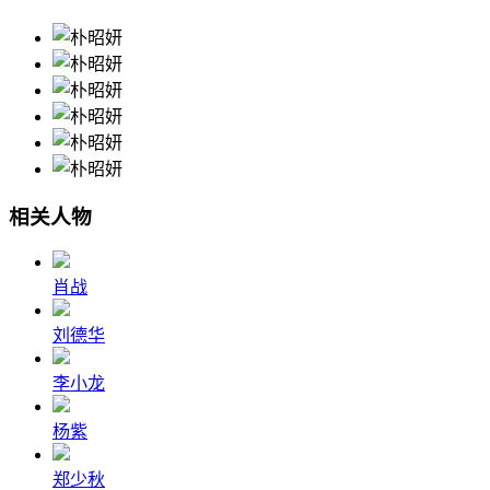
相关人物
肖战
刘德华
李小龙
杨紫
郑少秋