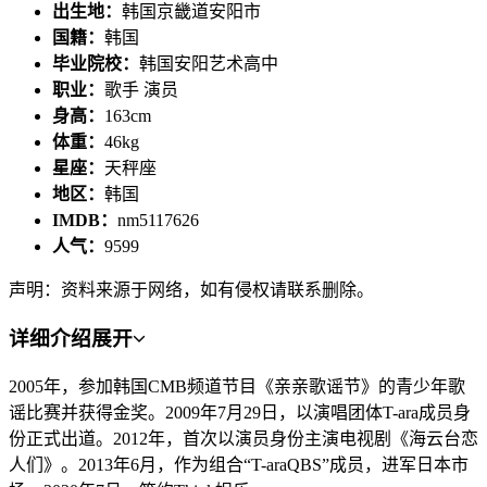
出生地：
韩国京畿道安阳市
国籍：
韩国
毕业院校：
韩国安阳艺术高中
职业：
歌手 演员
身高：
163cm
体重：
46kg
星座：
天秤座
地区：
韩国
IMDB：
nm5117626
人气：
9599
声明：资料来源于网络，如有侵权请联系删除。
详细介绍
展开
2005年，参加韩国CMB频道节目《亲亲歌谣节》的青少年歌
谣比赛并获得金奖。2009年7月29日，以演唱团体T-ara成员身
份正式出道。2012年，首次以演员身份主演电视剧《海云台恋
人们》。2013年6月，作为组合“T-araQBS”成员，进军日本市