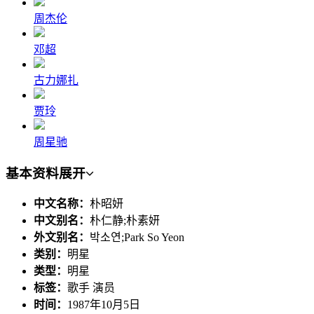
周杰伦
邓超
古力娜扎
贾玲
周星驰
基本资料
展开
中文名称：
朴昭妍
中文别名：
朴仁静;朴素妍
外文别名：
박소연;Park So Yeon
类别：
明星
类型：
明星
标签：
歌手 演员
时间：
1987年10月5日