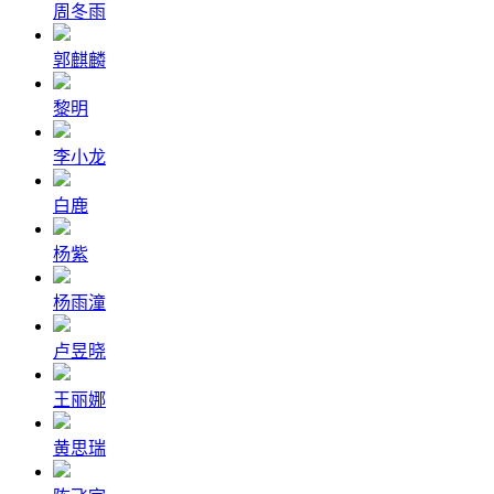
周冬雨
郭麒麟
黎明
李小龙
白鹿
杨紫
杨雨潼
卢昱晓
王丽娜
黄思瑞