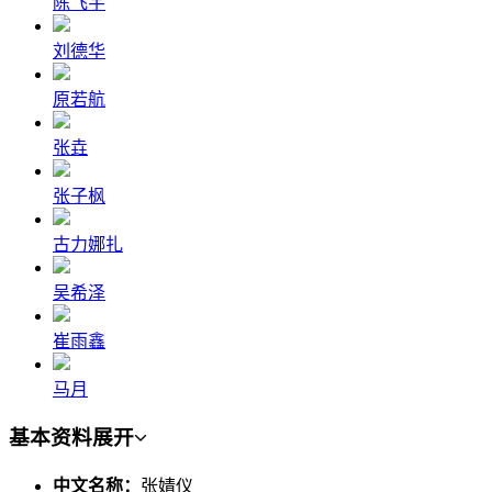
陈飞宇
刘德华
原若航
张垚
张子枫
古力娜扎
吴希泽
崔雨鑫
马月
基本资料
展开
中文名称：
张婧仪