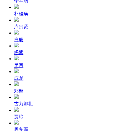
李宰旭
朴珪瑛
卢宗贤
白鹿
杨紫
吴京
成龙
邓超
古力娜扎
贾玲
周冬雨