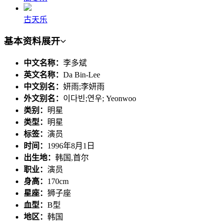
古天乐
基本资料
展开
中文名称：
李多斌
英文名称：
Da Bin-Lee
中文别名：
妍雨;李妍雨
外文别名：
이다빈;연우; Yeonwoo
类别：
明星
类型：
明星
标签：
演员
时间：
1996年8月1日
出生地：
韩国,首尔
职业：
演员
身高：
170cm
星座：
狮子座
血型：
B型
地区：
韩国