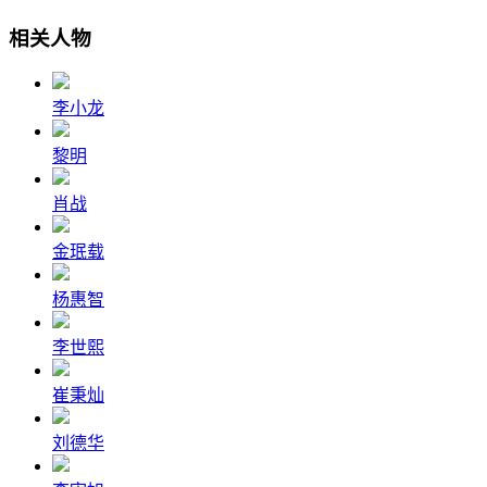
相关人物
李小龙
黎明
肖战
金珉载
杨惠智
李世熙
崔秉灿
刘德华