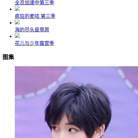
全员加速中第三季
疯狂的麦咭 第三季
海的尽头是草原
花儿与少年露营季
图集