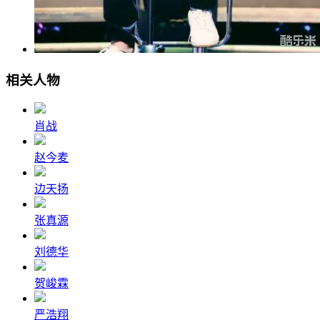
相关人物
肖战
赵今麦
边天扬
张真源
刘德华
贺峻霖
严浩翔