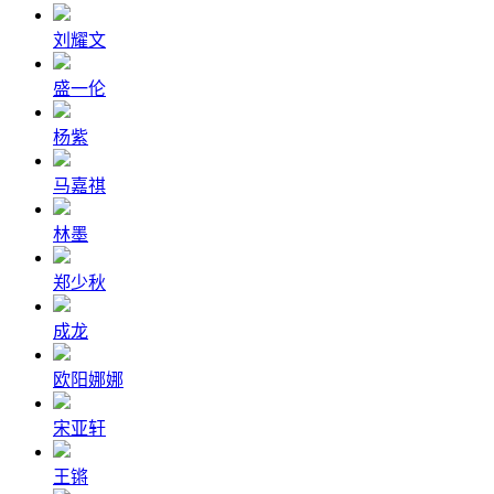
刘耀文
盛一伦
杨紫
马嘉祺
林墨
郑少秋
成龙
欧阳娜娜
宋亚轩
王锵