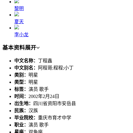
黎明
夏天
李小龙
基本资料
展开
中文名称：
丁程鑫
中文别名：
阿程哥;程程;小丁
类别：
明星
类型：
明星
标签：
演员 歌手
时间：
2002年2月24日
出生地：
四川省资阳市安岳县
民族：
汉族
毕业院校：
重庆市育才中学
职业：
演员 歌手
星座：
双鱼座