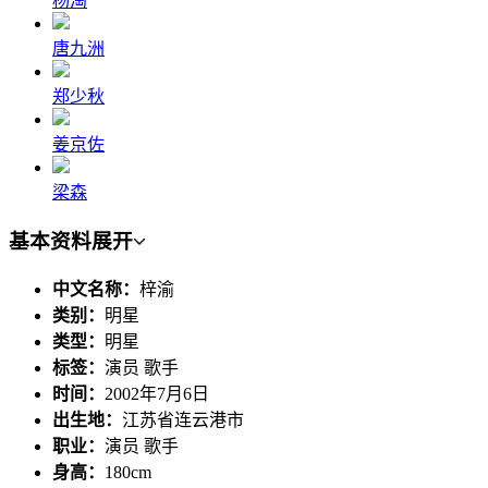
杨淘
唐九洲
郑少秋
姜京佐
梁森
基本资料
展开
中文名称：
梓渝
类别：
明星
类型：
明星
标签：
演员 歌手
时间：
2002年7月6日
出生地：
江苏省连云港市
职业：
演员 歌手
身高：
180cm