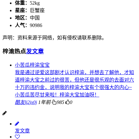
体重：
52kg
星座：
巨蟹座
地区：
中国
人气：
90986
声明：资料来源于网络，如有侵权请联系删除。
梓渝热点
发文章
小苦瓜梓渝宝宝
我是通过逆爱这部剧才认识梓渝，并想去了解他，才知
道梓渝大宝之前过的很苦，但他还是很乐观的去面对六
十万的违约金，说明我的梓渝大宝有个很强大的内心~
小苦瓜苦尽甘来啦！梓渝大宝加油呀！
酷友lj2jx0j
1年前
985
0
发文章