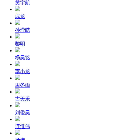
黄宇航
成龙
孙滢皓
黎明
杨昊铭
李小龙
周冬雨
古天乐
刘俊昊
连淮伟