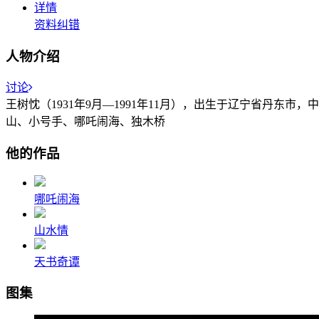
详情
资料纠错
人物介绍
讨论
王树忱（1931年9月—1991年11月），出生于辽宁省丹
山、小号手、哪吒闹海、独木桥
他的作品
哪吒闹海
山水情
天书奇谭
图集