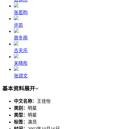
张若昀
许凯
周冬雨
古天乐
关晓彤
张颂文
基本资料
展开
中文名称：
王佳怡
类别：
明星
类型：
明星
标签：
演员
时间：
2002年10月16日