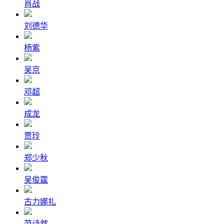
肖战
刘德华
杨紫
吴京
邓超
成龙
贾玲
郑少秋
吴俊霆
古力娜扎
范诗然