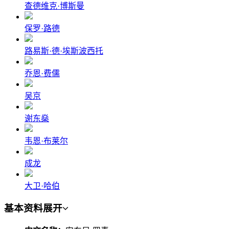
查德维克·博斯曼
保罗·路德
路易斯·德·埃斯波西托
乔恩·费儒
吴京
谢东燊
韦恩·布莱尔
成龙
大卫·哈伯
基本资料
展开