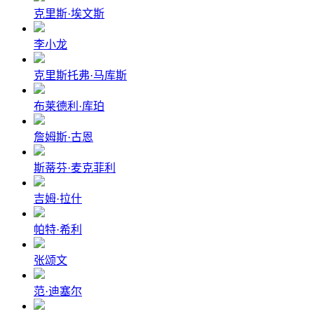
克里斯·埃文斯
李小龙
克里斯托弗·马库斯
布莱德利·库珀
詹姆斯·古恩
斯蒂芬·麦克菲利
吉姆·拉什
帕特·希利
张颂文
范·迪塞尔