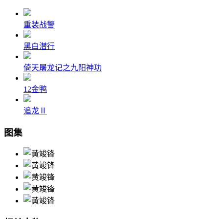
重装战警
黑白潜行
倚天屠龙记之九阳神功
12金鸭
追龙Ⅱ
图集