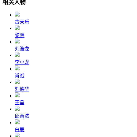
相关人物
古天乐
黎明
刘浩龙
李小龙
肖战
刘德华
王晶
邱意浓
白鹿