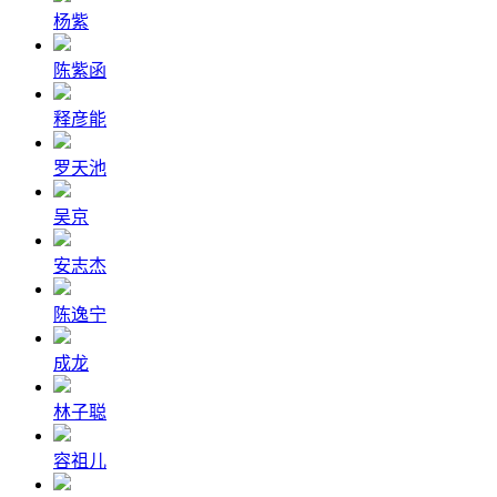
杨紫
陈紫函
释彦能
罗天池
吴京
安志杰
陈逸宁
成龙
林子聪
容祖儿