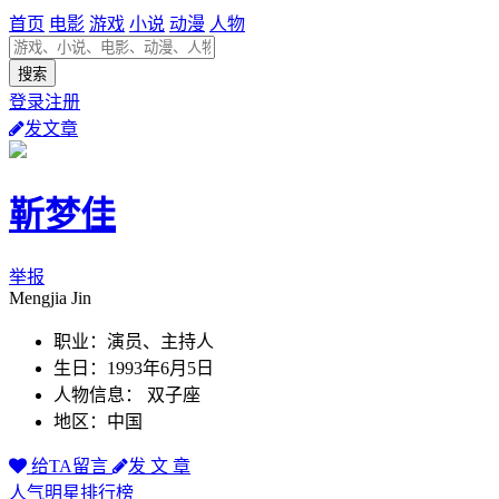
首页
电影
游戏
小说
动漫
人物
登录注册
发文章
靳梦佳
举报
Mengjia Jin
职业：演员、主持人
生日：1993年6月5日
人物信息： 双子座
地区：中国
给TA留言
发 文 章
人气明星排行榜