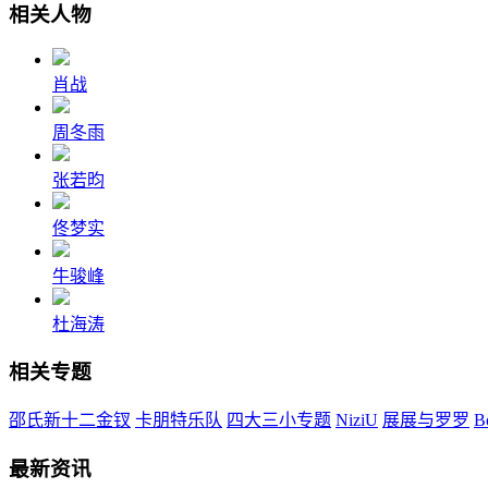
相关人物
肖战
周冬雨
张若昀
佟梦实
牛骏峰
杜海涛
相关专题
邵氏新十二金钗
卡朋特乐队
四大三小专题
NiziU
展展与罗罗
B
最新资讯