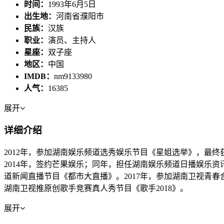
时间：
1993年6月5日
出生地：
河南省濮阳市
民族：
汉族
职业：
演员、主持人
星座：
双子座
地区：
中国
IMDB：
nm9133980
人气：
16385
展开
详细介绍
2012年，参加湖南娱乐频道选秀娱乐节目《星姐选举》，最终
2014年，签约芒果娱乐；同年，担任湖南娱乐频道日播娱乐资
道新闻直播节目《都市大直播》。2017年，参加湖南卫视青
湖南卫视推原创歌手竞赛真人秀节目《歌手2018》。
展开