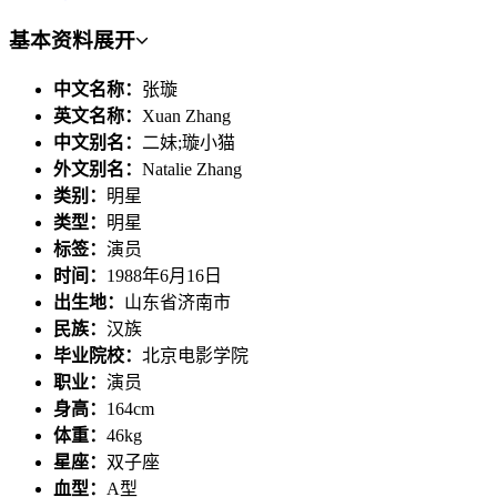
基本资料
展开
中文名称：
张璇
英文名称：
Xuan Zhang
中文别名：
二妹;璇小猫
外文别名：
Natalie Zhang
类别：
明星
类型：
明星
标签：
演员
时间：
1988年6月16日
出生地：
山东省济南市
民族：
汉族
毕业院校：
北京电影学院
职业：
演员
身高：
164cm
体重：
46kg
星座：
双子座
血型：
A型