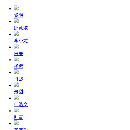
黎明
邱意浓
李小龙
白鹿
杨紫
肖战
景甜
何浩文
叶青