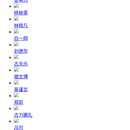
答有为
杨柳青
林晓凡
白一翔
刘德华
古天乐
骆文博
吴谨言
郑凯
古力娜扎
冯可