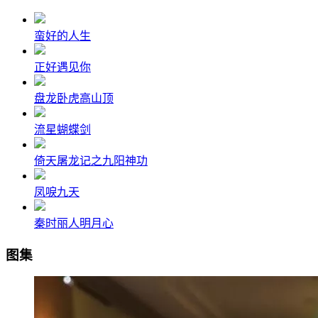
蛮好的人生
正好遇见你
盘龙卧虎高山顶
流星蝴蝶剑
倚天屠龙记之九阳神功
凤唳九天
秦时丽人明月心
图集