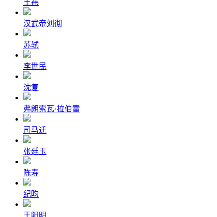
王袆
汉武帝刘彻
苏轼
李世民
沈复
弗朗索瓦·拉伯雷
司马迁
张廷玉
陈寿
纪昀
王阳明