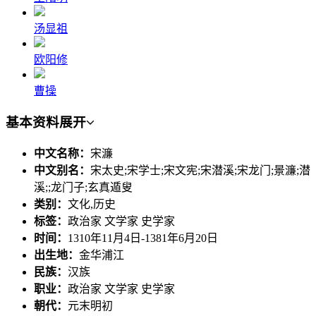
汤显祖
欧阳修
曹操
基本资料
展开
中文名称：
宋濂
中文别名：
宋太史;宋学士;宋文宪;宋潜溪;宋龙门;景濂;潜
溪;;龙门子;玄真遁叟
类别：
文化,历史
标签：
政治家 文学家 史学家
时间：
1310年11月4日-1381年6月20日
出生地：
金华浦江
民族：
汉族
职业：
政治家 文学家 史学家
朝代：
元末明初