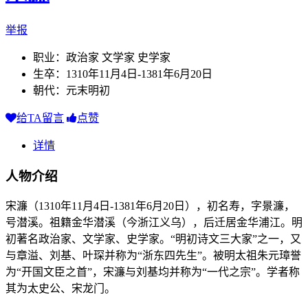
举报
职业：政治家 文学家 史学家
生卒：1310年11月4日-1381年6月20日
朝代：元末明初
给TA留言
点赞
详情
人物介绍
宋濂（1310年11月4日-1381年6月20日），初名寿，字景濂，
号潜溪。祖籍金华潜溪（今浙江义乌），后迁居金华浦江。明
初著名政治家、文学家、史学家。“明初诗文三大家”之一，又
与章溢、刘基、叶琛并称为“浙东四先生”。被明太祖朱元璋誉
为“开国文臣之首”，宋濂与刘基均并称为“一代之宗”。学者称
其为太史公、宋龙门。