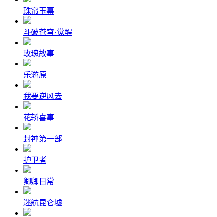
珠帘玉幕
斗破苍穹·觉醒
玫瑰故事
乐游原
我要逆风去
花轿喜事
封神第一部
护卫者
卿卿日常
迷航昆仑墟