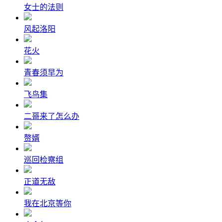
女士的法则
风起洛阳
花火
青春须早为
飞鸟集
二哥来了怎么办
赘婿
巡回检察组
正道无敌
我在北京等你