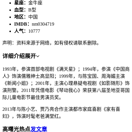
星座：
金牛座
血型：
B型
地区：
中国
IMDB：
nm0304719
人气：
10777
声明：资料来源于网络，如有侵权请联系删除。
详细介绍
展开
1993年，参演首部电视剧《满天星》；1994年，参演《中国商
人》饰演儒雅绅士高显阳；1999年，与陈宝国、周海媚主演
《新闻小姐》；2001年，主演心理悬疑电视剧《如影随形》饰
演刑警。2011年凭借电影《琴动我心》荣获第八届圣地亚哥国
际儿童电影节最佳男演员奖。
2013年与陈小艺、贾乃亮合作主演都市家庭喜剧《家有喜
妇》，饰演时髦老爸满堂红。
高曙光热点
发文章