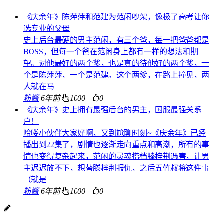
《庆余年》陈萍萍和范建为范闲吵架，像极了高考让你
选专业的父母
史上后台最硬的男主范闲，有三个爸，每一把爸爸都是
BOSS，但每一个爸在范闲身上都有一样的想法和期
望。对他最好的两个爹，也是真的待他好的两个爹，一
个是陈萍萍，一个是范建。这个两爹，在路上撞见，两
人就在马
粉酱
6年前
1000+
0
《庆余年》史上拥有最强后台的男主，国服最强关系
户！
哈喽小伙伴大家好啊，又到尬聊时刻~《庆余年》已经
播出到22集了，剧情也逐渐走向重点和高潮，所有的事
情也变得复杂起来，范闲的灵魂搭档滕梓荆遇害，让男
主迟迟放不下，想替滕梓荆报仇，之后五竹叔将这件事
（就是
粉酱
6年前
1000+
0