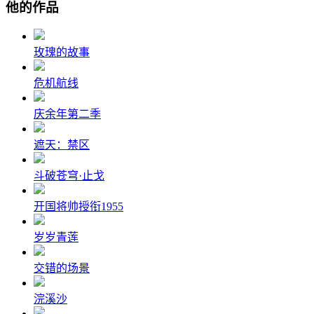
他的作品
玫瑰的故事
危机航线
庆余年第二季
遮天：禁区
斗破苍穹·止戈
开国将帅授衔1955
岁岁青莲
交错的场景
浣溪沙