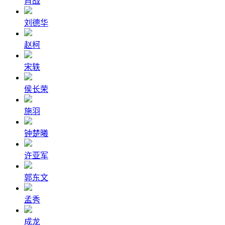
肖战
刘德华
赵柯
宋轶
侯长荣
施羽
钟楚曦
许亚军
郭东文
孟秀
成龙