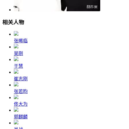
相关人物
张晞临
吴刚
于慧
崔志刚
张若昀
佟大为
郭麒麟