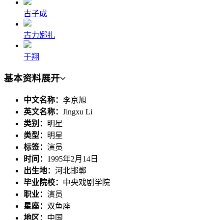
古子成
古力娜扎
于翔
基本资料
展开
中文名称：
李京旭
英文名称：
Jingxu Li
类别：
明星
类型：
明星
标签：
演员
时间：
1995年2月14日
出生地：
河北邯郸
毕业院校：
中央戏剧学院
职业：
演员
星座：
双鱼座
地区：
中国