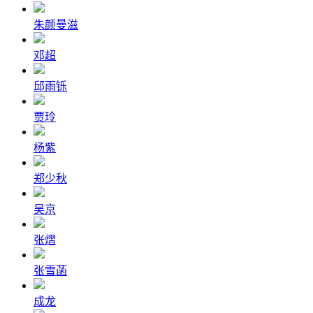
朱颜曼滋
邓超
邱雨铄
贾玲
杨紫
郑少秋
吴京
张熠
张雪菡
成龙