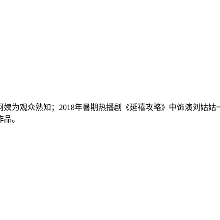
齐阿姨为观众熟知；2018年暑期热播剧《延禧攻略》中饰演刘姑
作品。