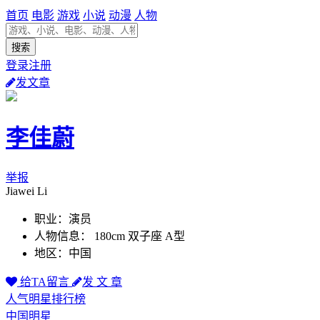
首页
电影
游戏
小说
动漫
人物
登录注册
发文章
李佳蔚
举报
Jiawei Li
职业：演员
人物信息： 180cm 双子座 A型
地区：中国
给TA留言
发 文 章
人气明星排行榜
中国明星