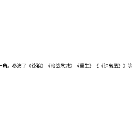
姑一角。参演了《苍狼》《暗战危城》《重生》《《钟离凰》》等