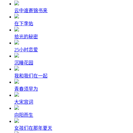
云中谁寄锦书来
在下李佑
拾光的秘密
25小时恋爱
沉睡花园
我和我们在一起
青春须早为
大宋宫词
向阳而生
女孩们在那年夏天