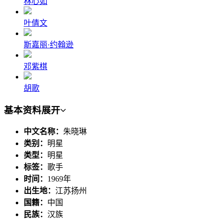
林心如
叶倩文
斯嘉丽·约翰逊
邓紫棋
胡歌
基本资料
展开
中文名称：
朱晓琳
类别：
明星
类型：
明星
标签：
歌手
时间：
1969年
出生地：
江苏扬州
国籍：
中国
民族：
汉族