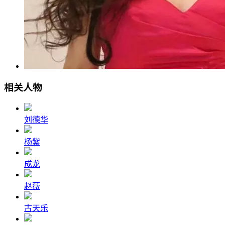
相关人物
刘德华
杨紫
成龙
赵薇
古天乐