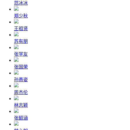
范冰冰
郑少秋
王祖贤
苏有朋
张学友
张国荣
孙燕姿
周杰伦
林志颖
张韶涵