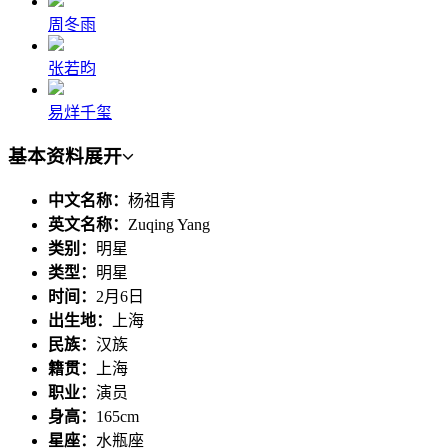
周冬雨
张若昀
易烊千玺
基本资料
展开
中文名称：
杨祖青
英文名称：
Zuqing Yang
类别：
明星
类型：
明星
时间：
2月6日
出生地：
上海
民族：
汉族
籍贯：
上海
职业：
演员
身高：
165cm
星座：
水瓶座