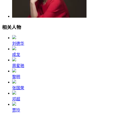
相关人物
刘德华
成龙
周星驰
黎明
张国荣
邓超
贾玲