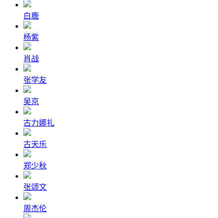
白鹿
杨紫
肖战
张学友
吴京
古力娜扎
古天乐
郑少秋
张颂文
周杰伦